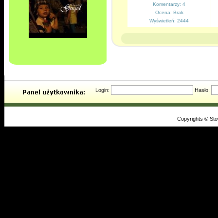
Komentarzy: 4
Ocena: Brak
Wyświetleń: 2444
Login:
Hasło:
Copyrights © St