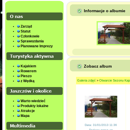
Informacje o albumie
Zarząd
Statut
Członkowie
Sprawozdania
Planowane Imprezy
Zobacz album
Kajakiem
Rowerem
Pieszo
Galeria zdjęć
>
Otwarcie Sezonu Kaj
z Wędką
Warto wiedzieć
Produkty lokalne
Atrakcje
Mapa
Data: 31/01/2013 11:36
Dodane przez: wr