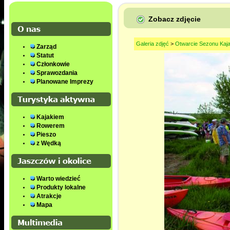
Zobacz zdjęcie
Galeria zdjęć
>
Otwarcie Sezonu Kaj
Zarząd
Statut
Członkowie
Sprawozdania
Planowane Imprezy
Kajakiem
Rowerem
Pieszo
z Wędką
Warto wiedzieć
Produkty lokalne
Atrakcje
Mapa